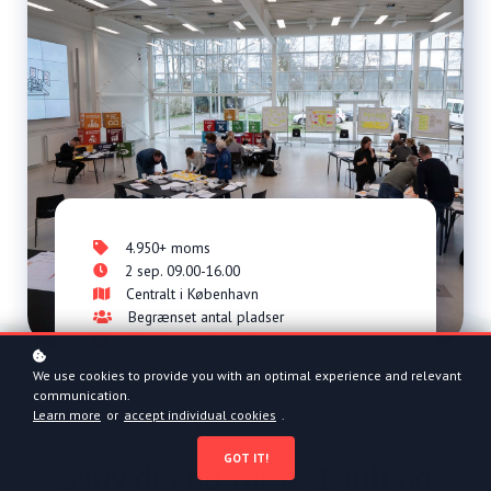
4.950+ moms
2 sep. 09.00-16.00
Centralt i København
Begrænset antal pladser
Uforglemmelig frokost
We use cookies to provide you with an optimal experience and relevant
communication.
Learn more
or
accept individual cookies
.
Bemærk...
GOT IT!
Skriv dig op før
d.
1
juli
og